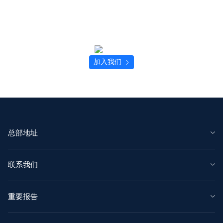
加入我们
总部地址
中国杭州市西湖区
西溪路569号蚂蚁A空间
联系我们
电话：(+86) 571-2688-8888
热线电话：95188
传真：(+86) 571-8713-9656
服务时间：8:00 - 24:00
重要报告
查看所有办公地点>>
可持续发展报告